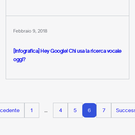
Febbraio 9, 2018
[Infografica] Hey Google! Chi usa la ricerca vocale
oggi?
ecedente
1
…
4
5
6
7
Success