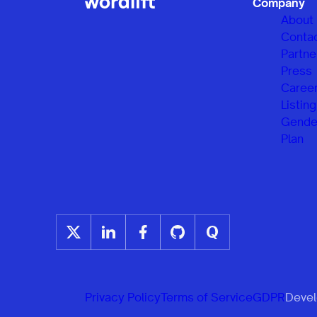
Company
About
Conta
Partne
Press
Caree
Listing
Gender
Plan
Privacy Policy
Terms of Service
GDPR
Develo