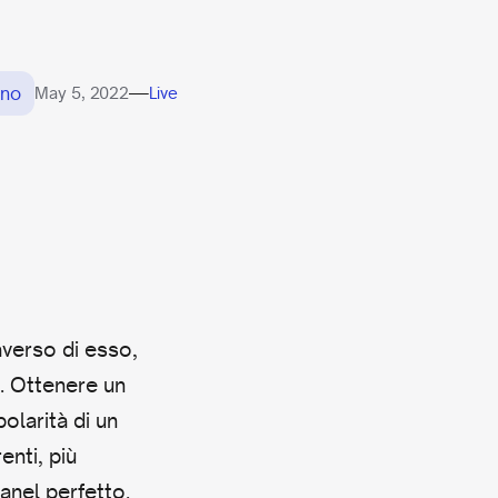
ano
—
May 5, 2022
Live
raverso di esso,
i. Ottenere un
larità di un
enti, più
anel perfetto.