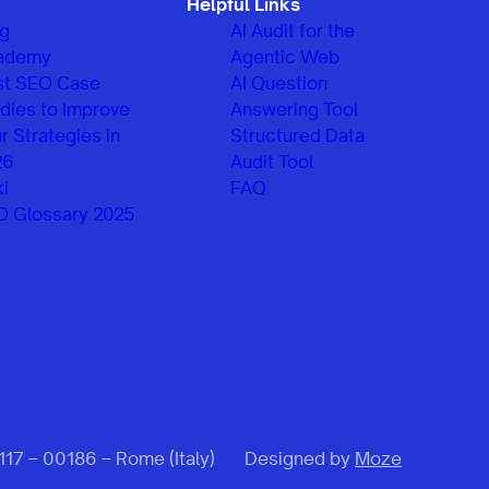
Helpful Links
og
AI Audit for the
ademy
Agentic Web
st SEO Case
AI Question
dies to Improve
Answering Tool
r Strategies in
Structured Data
26
Audit Tool
i
FAQ
O Glossary 2025
 117 – 00186 – Rome (Italy)
Designed by
Moze