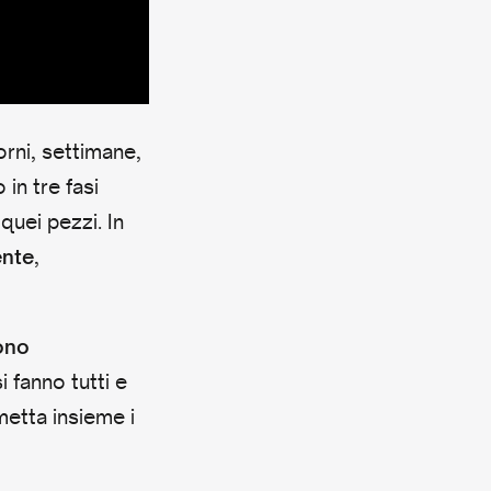
orni, settimane,
in tre fasi
quei pezzi. In
,
ente
sono
 fanno tutti e
etta insieme i