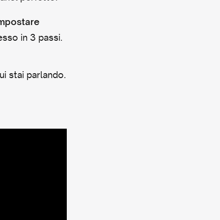
mpostare
so in 3 passi.
i stai parlando.