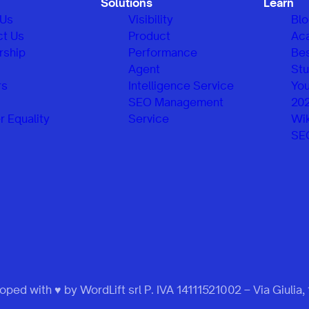
Solutions
Learn
 Us
Visibility
Bl
ct Us
Product
Ac
rship
Performance
Be
Agent
Stu
rs
Intelligence Service
You
SEO Management
20
 Equality
Service
Wik
SE
ped with ♥ by WordLift srl P. IVA 14111521002 – Via Giulia,