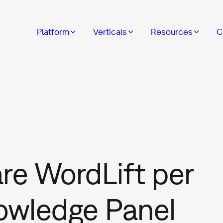
Platform
Verticals
Resources
C
e WordLift per
nowledge Panel