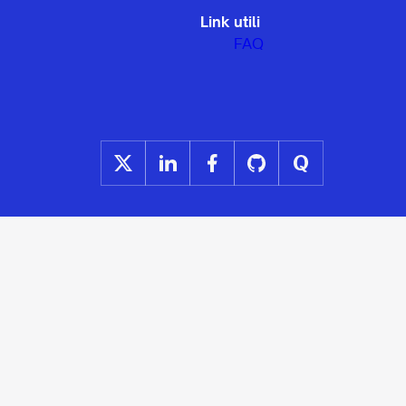
Link utili
FAQ
Privacy Policy
Termini di servizio
GDPR
Developed with ♥ by WordLift srl P. IVA
14111521002 – Via Giulia, 117 – 00186 – Rome