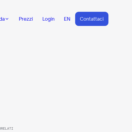
da
Prezzi
Login
EN
Contattaci
RRELATI