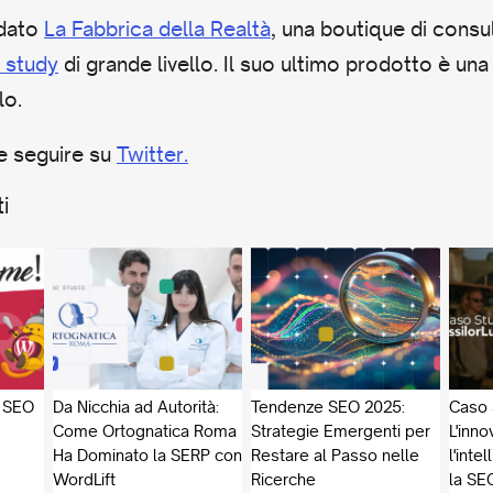
ndato
La Fabbrica della Realtà
, una boutique di cons
 study
di grande livello. Il suo ultimo prodotto è un
lo.
e seguire su
Twitter.
i
, SEO
Da Nicchia ad Autorità:
Tendenze SEO 2025:
Caso 
Come Ortognatica Roma
Strategie Emergenti per
L'inno
Ha Dominato la SERP con
Restare al Passo nelle
l'inte
WordLift
Ricerche
la SEO