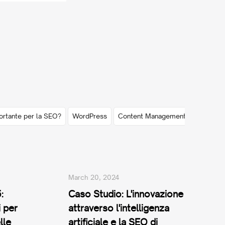
rtante per la SEO?
WordPress
Content Management System
March 20, 2024
:
Caso Studio: L'innovazione
 per
attraverso l'intelligenza
lle
artificiale e la SEO di