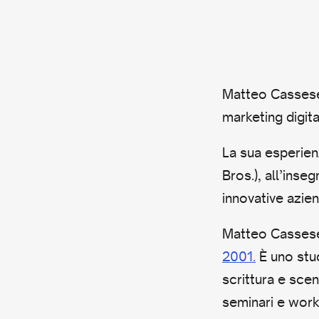
Matteo Cassese 
marketing digita
La sua esperien
Bros.), all’inse
innovative aziend
Matteo Cassese 
2001.
È uno stud
scrittura e sce
seminari e work