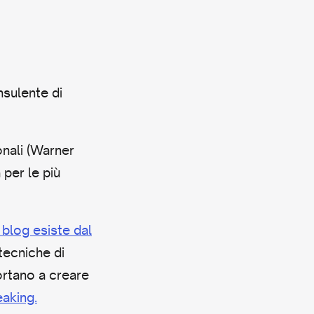
sulente di
onali (Warner
 per le più
o blog esiste dal
tecniche di
ortano a creare
eaking.