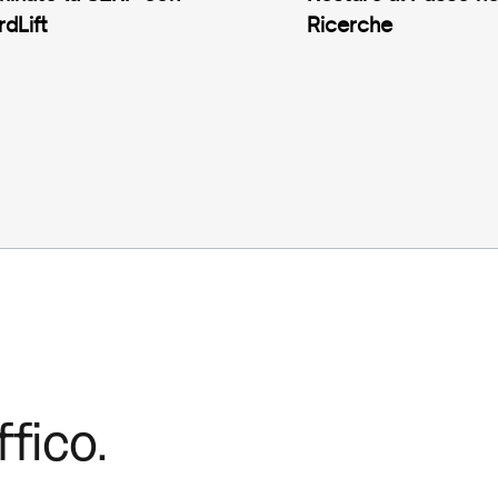
dLift
Ricerche
fico.