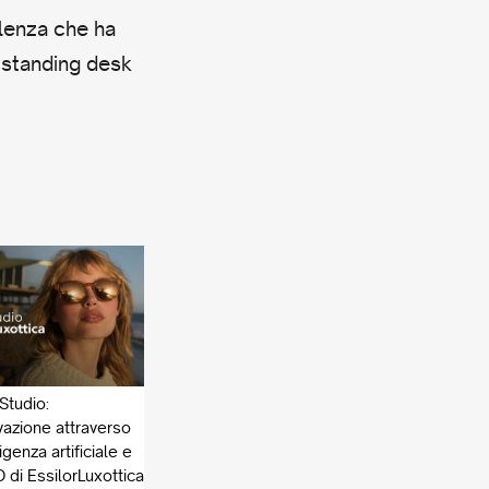
ulenza che ha
a standing desk
Studio:
vazione attraverso
lligenza artificiale e
 di EssilorLuxottica