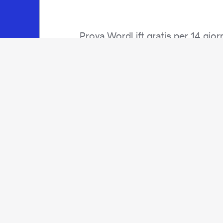
Prova WordLift gratis per 14 giorn
Company
Chi S
Contat
Partne
Press