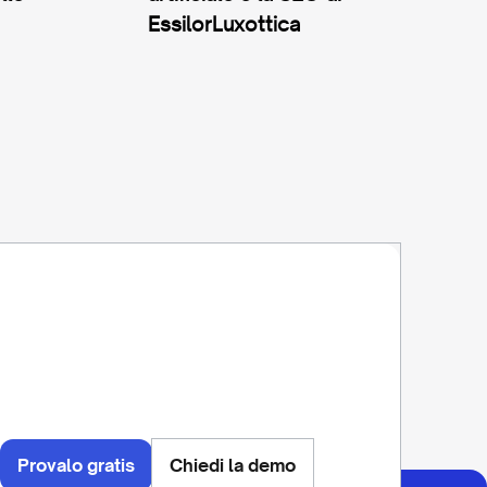
EssilorLuxottica
Provalo gratis
Chiedi la demo